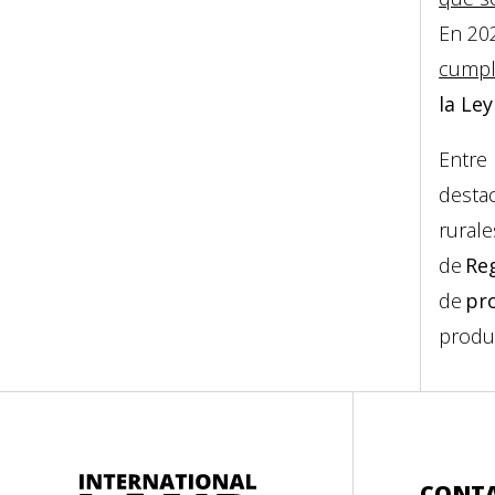
En 20
cumpl
la Le
Entre 
desta
rurale
de
Reg
de
pr
produc
CONT