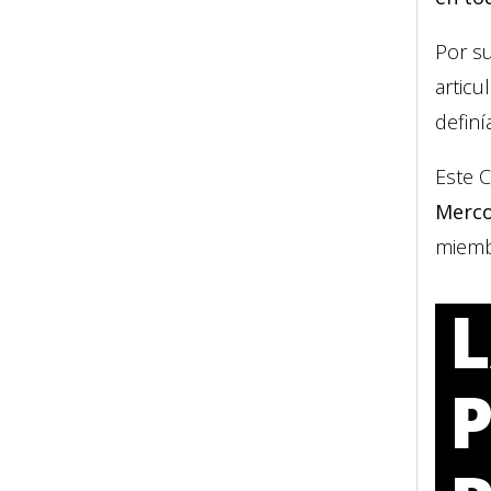
Por su
articu
definí
Este 
Merco
miembr
L