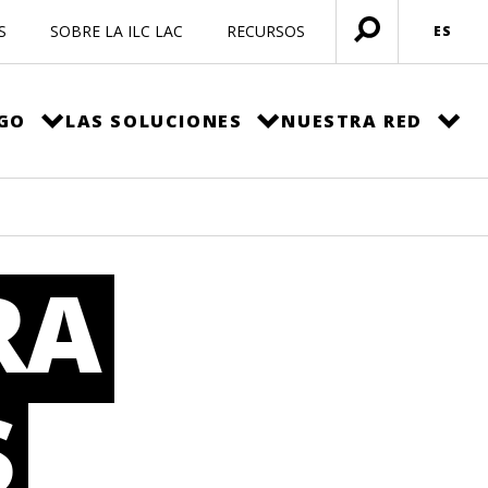
S
SOBRE LA ILC LAC
RECURSOS
ES
Menú
abierto
EGO
LAS SOLUCIONES
NUESTRA RED
RA
S