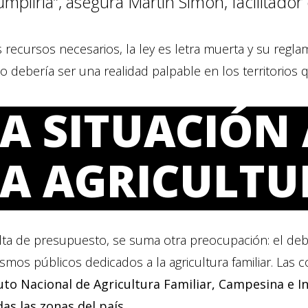
umpliría”, asegura Martín Simón, facilitador
s recursos necesarios, la ley es letra muerta y su reg
 debería ser una realidad palpable en los territorios 
A SITUACIÓN
LA AGRICULTU
falta de presupuesto, se suma otra preocupación: el d
smos públicos dedicados a la agricultura familiar. La
tuto Nacional de Agricultura Familiar, Campesina e I
das las zonas del país
.