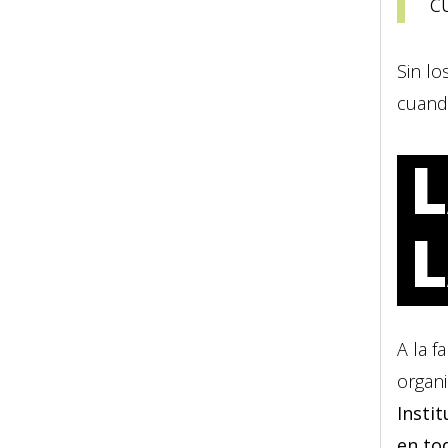
c
Sin lo
cuando
L
A la 
organi
Insti
en to