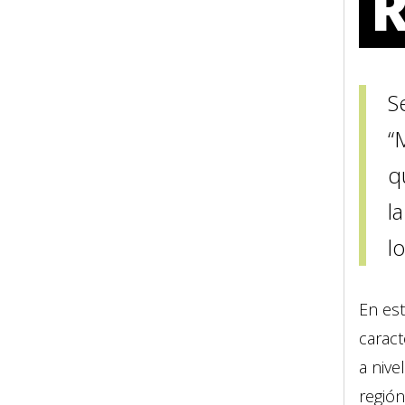
R
S
“
q
l
l
En est
caract
a nive
región