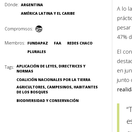
Dónde:
ARGENTINA
A lo l
AMÉRICA LATINA Y EL CARIBE
prácti
pesar 
Compromisos:
47% de
Miembros:
FUNDAPAZ
FAA
REDES CHACO
El con
PLURALES
desta
APLICACIÓN DE LEYES, DIRECTRICES Y
Tags:
en jun
NORMAS
junto 
COALICIÓN NACIONALES POR LA TIERRA
AGRICULTORES, CAMPESINOS, HABITANTES
realid
DE LOS BOSQUES
BIODIVERSIDAD Y CONSERVACIÓN
“
e