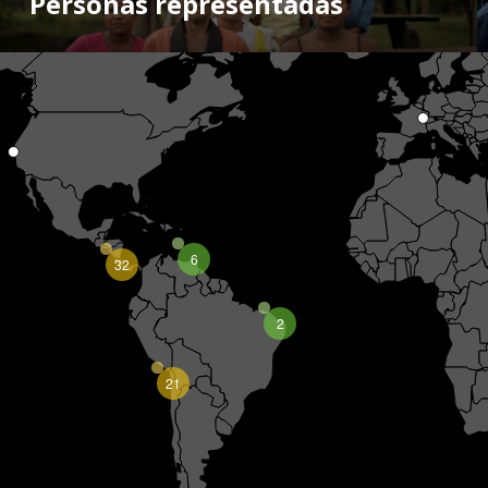
Personas representadas
6
32
2
21