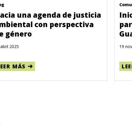
og
Comu
acia una agenda de justicia
Ini
mbiental con perspectiva
par
e género
Gu
 abril 2025
19 no
LEER MÁS
LE