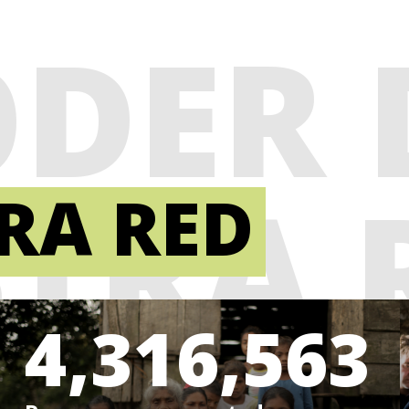
ODER 
TRA 
RA RED
4,316,563