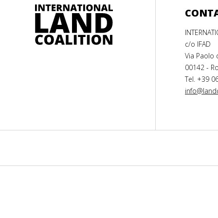
CONT
INTERNAT
c/o IFAD
Via Paolo 
00142 - Ro
Tel. +39 0
info@landc