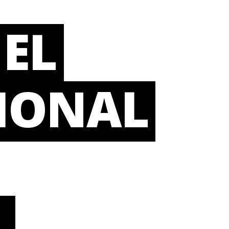
EL
IONAL
.