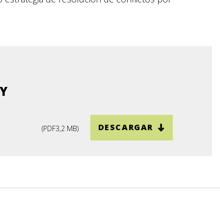
 Y
DESCARGAR
(
PDF
3,2 MB
)