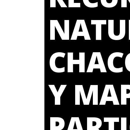
NATUR
CHAC
Y MA
PARTI