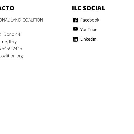
ACTO
ILC SOCIAL
IONAL LAND COALITION
Facebook
YouTube
di Dono 44
LinkedIn
me, Italy
6 5459 2445
oalition.org