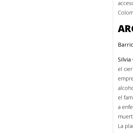
acceso
Colomb
AR
Barri
Silvia
el cie
empres
alcoho
el fa
a enfe
muert
La pla