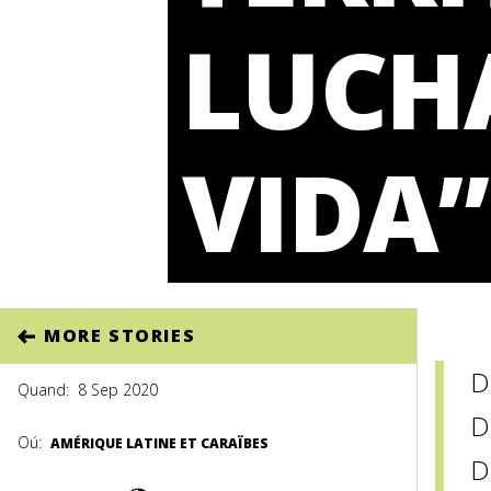
LUCH
VIDA”
MORE STORIES
D
Quand:
8 Sep 2020
D
Oú:
AMÉRIQUE LATINE ET CARAÏBES
D