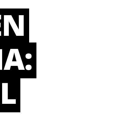
EN
A:
L