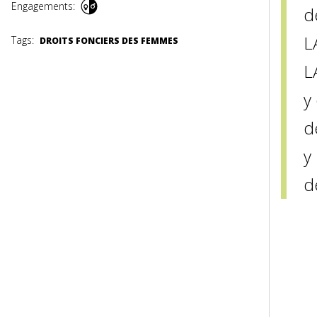
Engagements:
d
L
Tags:
DROITS FONCIERS DES FEMMES
L
y
d
y
d