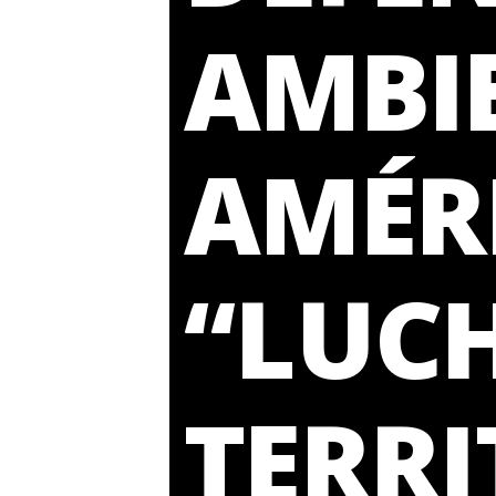
AMBI
AMÉRI
“LUCH
TERRI