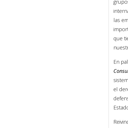
grupos
intern
las e
import
que ti
nuest
En pal
Consul
sistem
el der
defen
Estado
Reivi