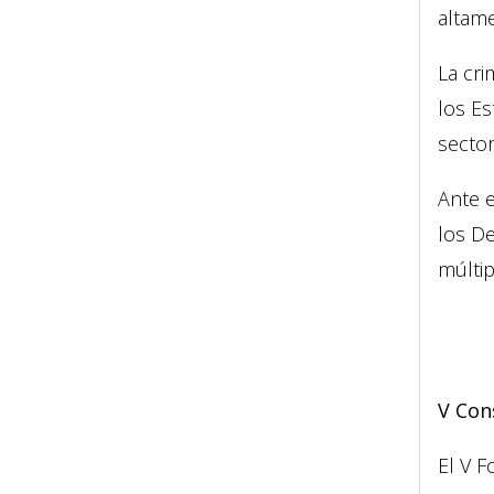
altame
La cr
los Es
sector
Ante e
los De
múltip
V Con
El V F