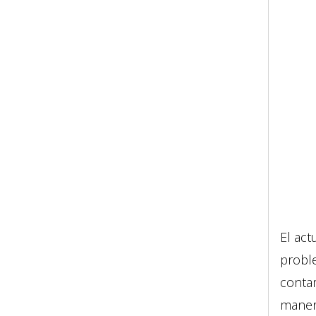
El act
proble
contam
manera