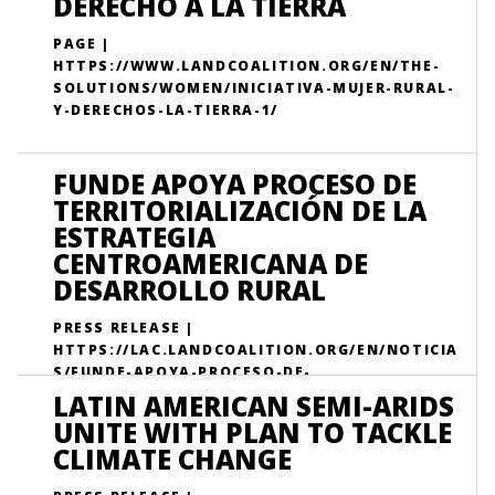
DERECHO A LA TIERRA
PAGE |
HTTPS://WWW.LANDCOALITION.ORG/EN/THE-
SOLUTIONS/WOMEN/INICIATIVA-MUJER-RURAL-
Y-DERECHOS-LA-TIERRA-1/
FUNDE APOYA PROCESO DE
TERRITORIALIZACIÓN DE LA
ESTRATEGIA
CENTROAMERICANA DE
DESARROLLO RURAL
PRESS RELEASE |
HTTPS://LAC.LANDCOALITION.ORG/EN/NOTICIA
S/FUNDE-APOYA-PROCESO-DE-
TERRITORIALIZACI%C3%B3N-DE-LA-
LATIN AMERICAN SEMI-ARIDS
ESTRATEGIA-CENTRO/
UNITE WITH PLAN TO TACKLE
CLIMATE CHANGE