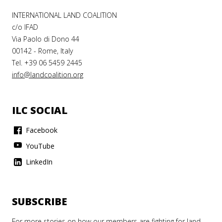
INTERNATIONAL LAND COALITION
c/o IFAD
Via Paolo di Dono 44
00142 - Rome, Italy
Tel. +39 06 5459 2445
info@landcoalition.org
ILC SOCIAL
Facebook
YouTube
LinkedIn
SUBSCRIBE
For more stories on how our members are fighting for land