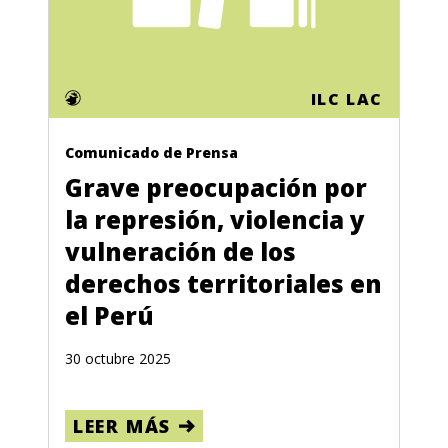
Evento
Comunicados de prensa
Ensayos fotográficos
ILC LAC
Idioma
Comunicado de Prensa
Inglés
Grave preocupación por
Francés
la represión, violencia y
Español
vulneración de los
derechos territoriales en
Regiones
el Perú
África
30 octubre 2025
Europa, Oriente Medio y África del Norte
América Latina y el Caribe
LEER MÁS
Global