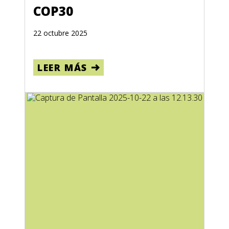
Biodiversidad y conservación
COP30
Agricultores, campesinos, habitantes de los bosques
22 octubre 2025
Derechos de tierras comunitarias
Pueblos indígenas
LEER MÁS
Water management
JUSTICIA DE GÉNERO
desigualdad
datos
Democracía
coalición nacionales por la tierra
COVID-19
Defensoras de la tierra y el medio ambiente