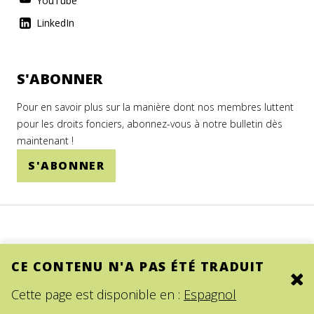
YouTube
LinkedIn
S'ABONNER
Pour en savoir plus sur la manière dont nos membres luttent
pour les droits fonciers, abonnez-vous à notre bulletin dès
maintenant !
S'ABONNER
CE CONTENU N'A PAS ÉTÉ TRADUIT
Clo
© 2026.
SITE BY DEV
Cette page est disponible en :
Espagnol