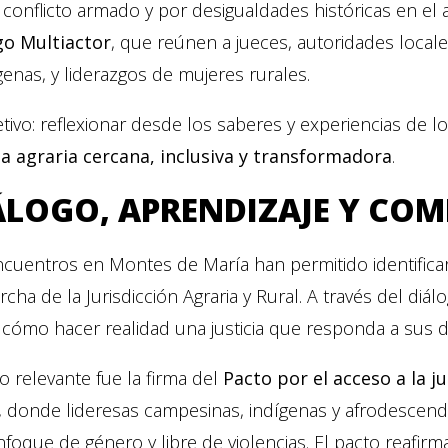
 conflicto armado y por desigualdades históricas en el a
go Multiactor
, que reúnen a jueces, autoridades loca
genas, y liderazgos de mujeres rurales.
etivo: reflexionar desde los saberes y experiencias de 
cia agraria cercana, inclusiva y transformadora
.
ÁLOGO, APRENDIZAJE Y COM
cuentros en Montes de María han permitido identificar
cha de la Jurisdicción Agraria y Rural. A través del d
cómo hacer realidad una justicia que responda a sus de
o relevante fue la firma del
Pacto por el acceso a la j
, donde lideresas campesinas, indígenas y afrodescen
foque de género y libre de violencias. El pacto reafirm