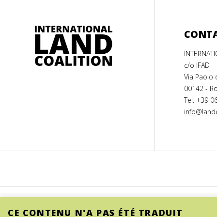
CONT
INTERNAT
c/o IFAD
Via Paolo 
00142 - Ro
Tel. +39 0
info@landc
CE CONTENU N'A PAS ÉTÉ TRADUIT