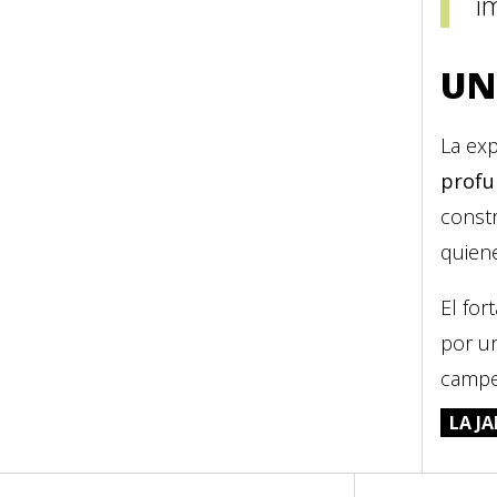
i
UN
La ex
profu
constr
quiene
El for
por u
campe
LA J