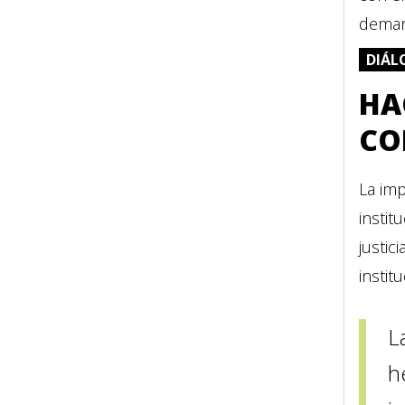
demand
DIÁL
HA
CO
La imp
insti
justic
instit
L
h