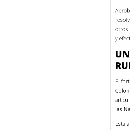
Aproba
resolv
otros 
y efec
UN
RU
El for
Colo
articu
las N
Esta a