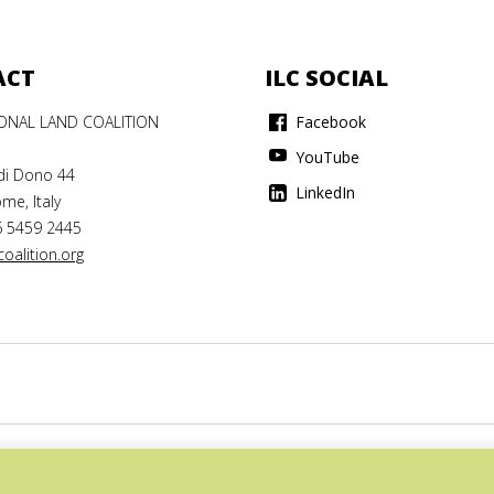
ACT
ILC SOCIAL
IONAL LAND COALITION
Facebook
YouTube
di Dono 44
LinkedIn
me, Italy
6 5459 2445
oalition.org