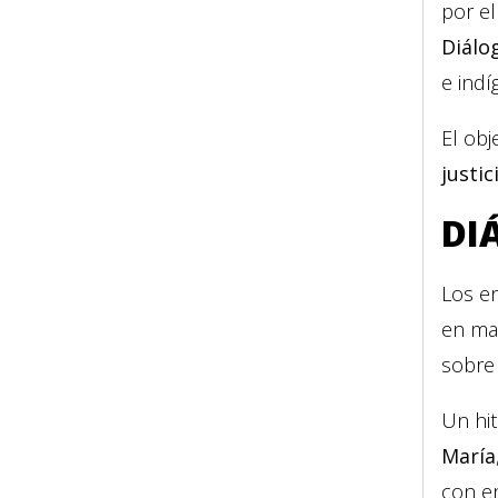
por el
Diálo
e indí
El obj
justi
DI
Los en
en mar
sobre 
Un hit
María
con en