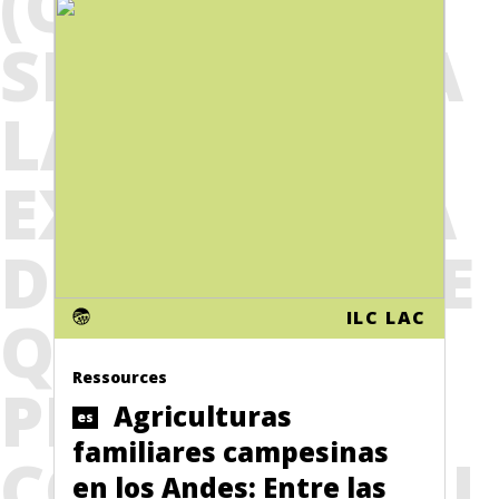
(QUE
SISTEMATIZA
LA
EXPERIENCIA
DEL INFORME
QUE
ILC LAC
Ressources
PRESENTÓ
Agriculturas
es
familiares campesinas
COLOMBIA AL
en los Andes: Entre las