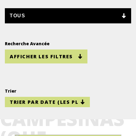
HACER UN
INFORME
SOMBRA
Recherche Avancée
ESPECÍFICO DE
AFFICHER LES FILTRES
MUJERES
RURALES Y
Trier
CAMPESINAS