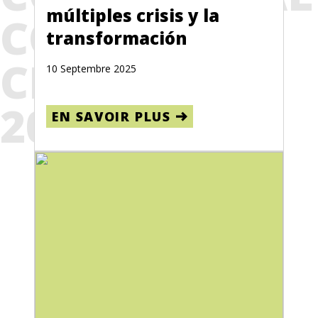
múltiples crisis y la
COMITÉ
transformación
CEDAW EN
10 Septembre 2025
2019)
EN SAVOIR PLUS