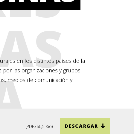
AS
urales en los distintos países de la
A
as por las organizaciones y grupos
os, medios de comunicación y
DESCARGAR
(
PDF
360,5 Kio
)