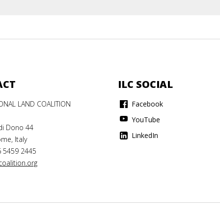
ACT
ILC SOCIAL
IONAL LAND COALITION
Facebook
YouTube
di Dono 44
LinkedIn
me, Italy
6 5459 2445
oalition.org