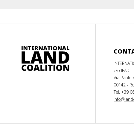
CONT
INTERNAT
c/o IFAD
Via Paolo 
00142 - Ro
Tel. +39 0
info@landc