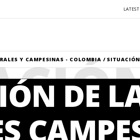
LATEST
ACIÓ
RALES Y CAMPESINAS - COLOMBIA
/
SITUACIÓN
IÓN DE L
MUJE
ES CAMPE