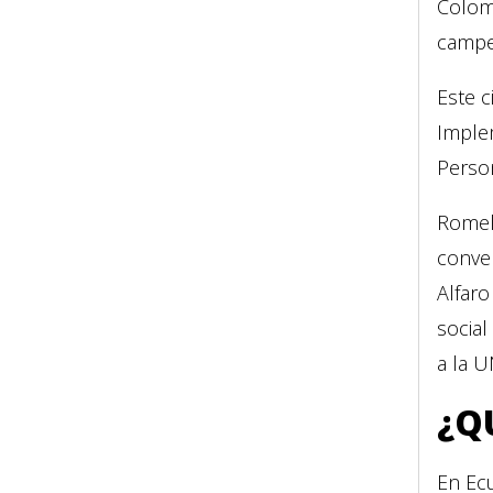
Colom
campe
Este c
Imple
Perso
Romeli
conver
Alfaro
social
a la 
¿Q
En Ec