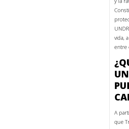
y la r
Const
protec
UNDRO
vida, 
entre 
¿Q
UN
PU
CA
A par
que Tr