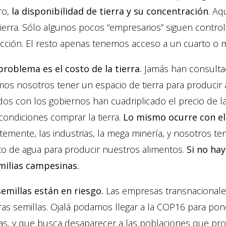
ro,
la disponibilidad de tierra y su concentración
. Aq
ierra. Sólo algunos pocos “empresarios” siguen controla
cción. El resto apenas tenemos acceso a un cuarto o m
problema es el costo de la tierra.
Jamás han consulta
s nosotros tener un espacio de tierra para producir a
os con los gobiernos han cuadriplicado el precio de la
condiciones comprar la tierra.
Lo mismo ocurre con el
temente, las industrias, la mega minería, y nosotros ten
to de agua para producir nuestros alimentos.
Si no hay
amilias campesinas.
semillas están en riesgo.
Las empresas transnacional
as semillas. Ojalá podamos llegar a la COP16 para pon
las, y que busca desaparecer a las poblaciones que p