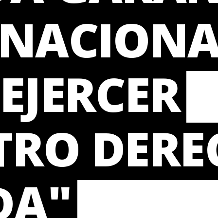
RNACIONA
EJERCER
TRO DERE
DA"