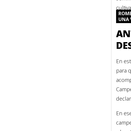
cultiv
ROME
UNA 
AN
DE
En es
para 
acomp
Campes
decla
En ese
campes