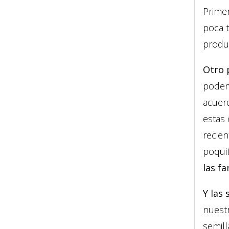
Prime
poca t
produ
Otro 
podemo
acuerd
estas 
recien
poqui
las f
Y las 
nuestr
semil