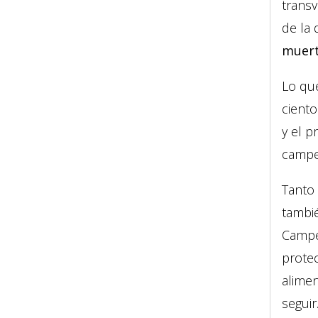
transv
de la 
muert
Lo que
ciento
y el 
campes
Tanto
tambié
Campe
protec
alimen
seguir