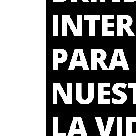
INTE
PARA 
NUES
LA VI