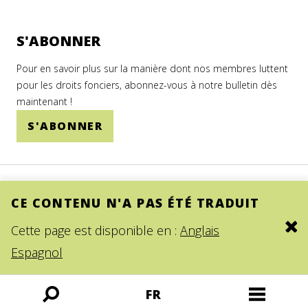
S'ABONNER
Pour en savoir plus sur la manière dont nos membres luttent
pour les droits fonciers, abonnez-vous à notre bulletin dès
maintenant !
S'ABONNER
CE CONTENU N'A PAS ÉTÉ TRADUIT
Clo
Cette page est disponible en :
Anglais
© 2026.
SITE BY DEV
Espagnol
FR
Ouvrir
Ouvrir