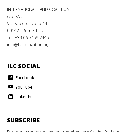
INTERNATIONAL LAND COALITION
c/o IFAD
Via Paolo di Dono 44
00142 - Rome, Italy
Tel. +39 06 5459 2445
info@landcoalition.org
ILC SOCIAL
Facebook
YouTube
LinkedIn
SUBSCRIBE
For more stories on how our members are fighting for land